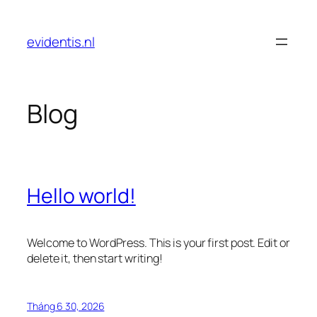
Chuyển
đến
evidentis.nl
phần
nội
dung
Blog
Hello world!
Welcome to WordPress. This is your first post. Edit or
delete it, then start writing!
Tháng 6 30, 2026